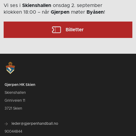
Vi ses i
Skienshallen
onsdag 2. september
klokken 18:00
– når
Gjerpen
møter
Byåsen
!
Billetter
Gjerpen HK Skien
Skienshallen
Griniveien 11
3721 Skien
leder@gjerpenhandball.no
90044844