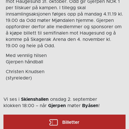
mot Haugesund 31. oktober. Odd gir Gjerpen NOK 1
per tilskuer på kampen. I tillegg skal
innsamlingsaksjonen følges opp på mandag 4.11.19 kl.
19.00 da Odd møter Mjøndalen hjemme. Gjerpen
oppfordrer derfor alle medlemmer og sponsorer om
å kjøpe billett til semifinalen mot Haugesund og å
komme på Skagerak Arena den 4. november kl.
19.00 og heie på Odd.
Med vennlig hilsen
Gjerpen håndball
Christen Knudsen
(styreleder)
Vi ses i
Skienshallen
onsdag 2. september
klokken 18:00
– når
Gjerpen
møter
Byåsen
!
Billetter