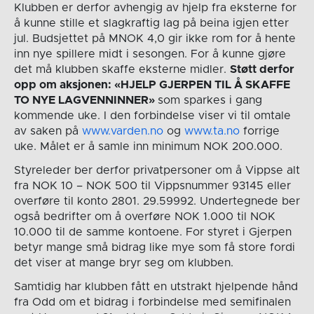
Klubben er derfor avhengig av hjelp fra eksterne for
å kunne stille et slagkraftig lag på beina igjen etter
jul. Budsjettet på MNOK 4,0 gir ikke rom for å hente
inn nye spillere midt i sesongen. For å kunne gjøre
det må klubben skaffe eksterne midler.
Støtt derfor
opp om aksjonen: «HJELP GJERPEN TIL Å SKAFFE
TO NYE LAGVENNINNER»
som sparkes i gang
kommende uke. I den forbindelse viser vi til omtale
av saken på
www.varden.no
og
www.ta.no
forrige
uke. Målet er å samle inn minimum NOK 200.000.
Styreleder ber derfor privatpersoner om å Vippse alt
fra NOK 10 – NOK 500 til Vippsnummer 93145 eller
overføre til konto 2801. 29.59992. Undertegnede ber
også bedrifter om å overføre NOK 1.000 til NOK
10.000 til de samme kontoene. For styret i Gjerpen
betyr mange små bidrag like mye som få store fordi
det viser at mange bryr seg om klubben.
Samtidig har klubben fått en utstrakt hjelpende hånd
fra Odd om et bidrag i forbindelse med semifinalen