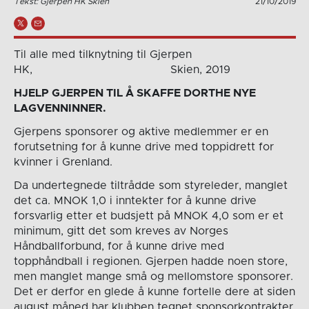
Tekst: Gjerpen HK Skien
21/10/2019
Til alle med tilknytning til Gjerpen
HK, Skien, 2019
HJELP GJERPEN TIL Å SKAFFE DORTHE NYE
LAGVENNINNER.
Gjerpens sponsorer og aktive medlemmer er en
forutsetning for å kunne drive med toppidrett for
kvinner i Grenland.
Da undertegnede tiltrådde som styreleder, manglet
det ca. MNOK 1,0 i inntekter for å kunne drive
forsvarlig etter et budsjett på MNOK 4,0 som er et
minimum, gitt det som kreves av Norges
Håndballforbund, for å kunne drive med
topphåndball i regionen. Gjerpen hadde noen store,
men manglet mange små og mellomstore sponsorer.
Det er derfor en glede å kunne fortelle dere at siden
august måned har klubben tegnet sponsorkontrakter