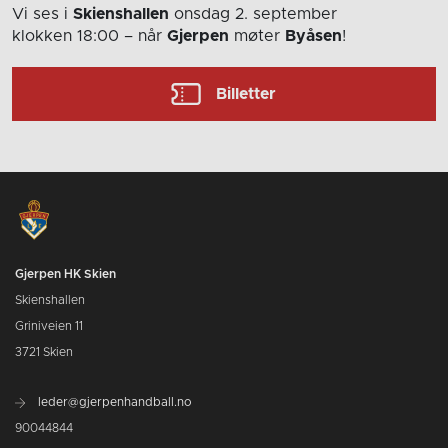
Vi ses i
Skienshallen
onsdag 2. september
klokken 18:00
– når
Gjerpen
møter
Byåsen
!
Billetter
Gjerpen HK Skien
Skienshallen
Griniveien 11
3721 Skien
leder@gjerpenhandball.no
90044844