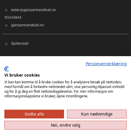
leder@gjerpenhandball.no
90044844
gjerpenhandball.no
Spillerstall
Samarbeidspartnere
Personvernerklæring
Terminliste - REMA 1000-ligaen
Vi bruker cookies
Terminliste 2. divisjon
Vi kan kan komme til å bruke cookies for å analysere besøk på nettsiden,
med formål om å forbedre nettstedet vårt, vise personlig tilpasset innhold
og for å gi deg en flott nettstedopplevelse. For mer informasjon om
informasjonskapslene vi bruker, åpne innstillingene.
A-lag
Rekrutt
Godta alle
Kun nødvendige
Nei, endre valg