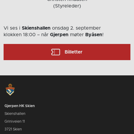
(Styreleder)
Vi ses i
Skienshallen
onsdag 2. september
klokken 18:00
– når
Gjerpen
møter
Byåsen
!
Billetter
Gjerpen HK Skien
Skienshallen
Griniveien 11
3721 Skien