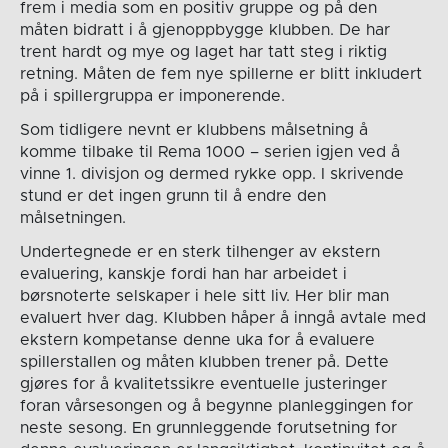
frem i media som en positiv gruppe og på den
måten bidratt i å gjenoppbygge klubben. De har
trent hardt og mye og laget har tatt steg i riktig
retning. Måten de fem nye spillerne er blitt inkludert
på i spillergruppa er imponerende.
Som tidligere nevnt er klubbens målsetning å
komme tilbake til Rema 1000 – serien igjen ved å
vinne 1. divisjon og dermed rykke opp. I skrivende
stund er det ingen grunn til å endre den
målsetningen.
Undertegnede er en sterk tilhenger av ekstern
evaluering, kanskje fordi han har arbeidet i
børsnoterte selskaper i hele sitt liv. Her blir man
evaluert hver dag. Klubben håper å inngå avtale med
ekstern kompetanse denne uka for å evaluere
spillerstallen og måten klubben trener på. Dette
gjøres for å kvalitetssikre eventuelle justeringer
foran vårsesongen og å begynne planleggingen for
neste sesong. En grunnleggende forutsetning for