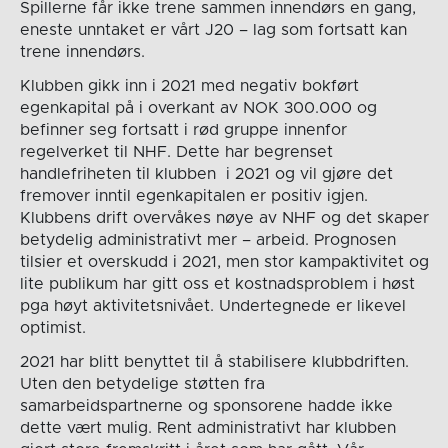
Spillerne får ikke trene sammen innendørs en gang,
eneste unntaket er vårt J20 – lag som fortsatt kan
trene innendørs.
Klubben gikk inn i 2021 med negativ bokført
egenkapital på i overkant av NOK 300.000 og
befinner seg fortsatt i rød gruppe innenfor
regelverket til NHF. Dette har begrenset
handlefriheten til klubben i 2021 og vil gjøre det
fremover inntil egenkapitalen er positiv igjen.
Klubbens drift overvåkes nøye av NHF og det skaper
betydelig administrativt mer – arbeid. Prognosen
tilsier et overskudd i 2021, men stor kampaktivitet og
lite publikum har gitt oss et kostnadsproblem i høst
pga høyt aktivitetsnivået. Undertegnede er likevel
optimist.
2021 har blitt benyttet til å stabilisere klubbdriften.
Uten den betydelige støtten fra
samarbeidspartnerne og sponsorene hadde ikke
dette vært mulig. Rent administrativt har klubben