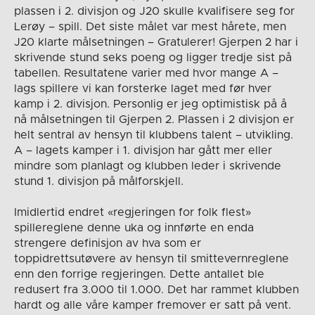
plassen i 2. divisjon og J20 skulle kvalifisere seg for
Lerøy – spill. Det siste målet var mest hårete, men
J20 klarte målsetningen – Gratulerer! Gjerpen 2 har i
skrivende stund seks poeng og ligger tredje sist på
tabellen. Resultatene varier med hvor mange A –
lags spillere vi kan forsterke laget med før hver
kamp i 2. divisjon. Personlig er jeg optimistisk på å
nå målsetningen til Gjerpen 2. Plassen i 2 divisjon er
helt sentral av hensyn til klubbens talent – utvikling.
A – lagets kamper i 1. divisjon har gått mer eller
mindre som planlagt og klubben leder i skrivende
stund 1. divisjon på målforskjell.
Imidlertid endret «regjeringen for folk flest»
spillereglene denne uka og innførte en enda
strengere definisjon av hva som er
toppidrettsutøvere av hensyn til smittevernreglene
enn den forrige regjeringen. Dette antallet ble
redusert fra 3.000 til 1.000. Det har rammet klubben
hardt og alle våre kamper fremover er satt på vent.