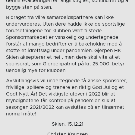
denne evalueringen er langsiktighet, kontinuitet og å
bygge sten på sten.
Bidraget fra våre samarbeidspartnere kan ikke
undervurderes. Uten dere hadde ikke de sportslige
forutsetningene for klubben vært tilstede.
Sponsormarkedet er vanskelig og undertegnede
forstår at mange bedrifter er tilbakeholdne med å
støtte et idrettslag under pandemien. Gjerpen HK
Skien aksepterer et nei , men dere skal vite at et
sponsorat, som Gjerpenpatriot på kr. 25.000, betyr
uendelig mye for klubben.
Avslutningsvis vil undertegnede få ønske sponsorer,
frivillige, spillere og trenere en riktig God Jul og et
Godt Nytt År! Det viktigste utover i 2022 blir at
myndighetene får kontroll på pandemien slik at
sesongen 2021/2022 kan avsluttes på en tilnærmet
normal måte!
Skien, 15.12.21
Christen Knudsen