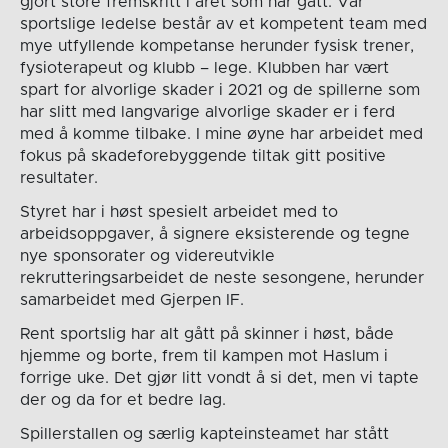
gjort store fremskritt i året som har gått. Vår
sportslige ledelse består av et kompetent team med
mye utfyllende kompetanse herunder fysisk trener,
fysioterapeut og klubb – lege. Klubben har vært
spart for alvorlige skader i 2021 og de spillerne som
har slitt med langvarige alvorlige skader er i ferd
med å komme tilbake. I mine øyne har arbeidet med
fokus på skadeforebyggende tiltak gitt positive
resultater.
Styret har i høst spesielt arbeidet med to
arbeidsoppgaver, å signere eksisterende og tegne
nye sponsorater og videreutvikle
rekrutteringsarbeidet de neste sesongene, herunder
samarbeidet med Gjerpen IF.
Rent sportslig har alt gått på skinner i høst, både
hjemme og borte, frem til kampen mot Haslum i
forrige uke. Det gjør litt vondt å si det, men vi tapte
der og da for et bedre lag.
Spillerstallen og særlig kapteinsteamet har stått