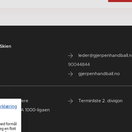
Skien
leder@gjerpenhandball.
90044844
gjerpenhandball.no
eidspartnere
Terminliste 2. divisjon
rklæring
iste - REMA 1000-ligaen
 med formål
eg en flott