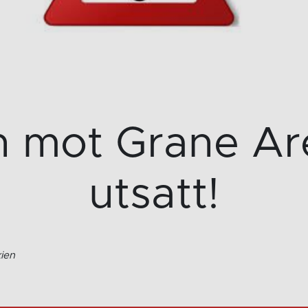
 mot Grane Are
utsatt!
ien