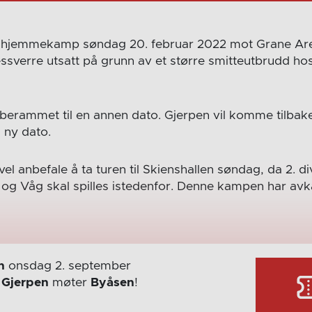
t hjemmekamp søndag 20. februar 2022 mot Grane Are
essverre utsatt på grunn av et større smitteutbrudd ho
berammet til en annen dato. Gjerpen vil komme tilbake
 ny dato.
vel anbefale å ta turen til Skienshallen søndag, da 2. 
og Våg skal spilles istedenfor. Denne kampen har avka
n
onsdag 2. september
r
Gjerpen
møter
Byåsen
!