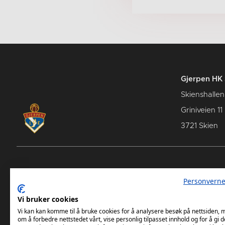
Gjerpen HK 
Skienshallen
Griniveien 11
3721 Skien
Spillerstall
Samarb
Personverne
Terminl
Vi bruker cookies
Vi kan kan komme til å bruke cookies for å analysere besøk på nettsiden,
om å forbedre nettstedet vårt, vise personlig tilpasset innhold og for å gi d