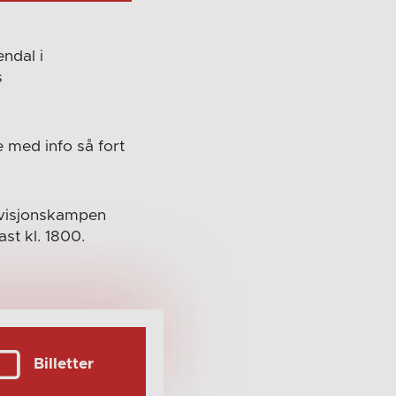
ndal i
s
 med info så fort
divisjonskampen
st kl. 1800.
Billetter