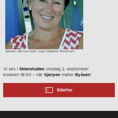
Gjerpen HKs nye leder: Inger Elisabeth Mortensen
Vi ses i
Skienshallen
onsdag 2. september
klokken 18:00
– når
Gjerpen
møter
Byåsen
!
Billetter