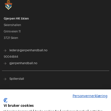
Gjerpen HK Skien
Skienshallen
Griniveien 11
3721 Skien
leder@gjerpenhandball.no
90044844
gjerpenhandball.no
Spillerstall
Samarbeidspartnere
Personvernerklæring
Terminliste - REMA 1000-ligaen
Vi bruker cookies
Terminliste 2. divisjon