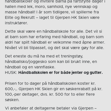
håndballskoler og invitere barna på fartsfylte dager i
hallen med lek, moro, samhold, nye vennskap og
masse håndball! I år som tidligere, vil spillerne fra
Elite og Rekrutt – laget til Gjerpen HK Skien være
instruktører.
Dette skal være en håndballskole for alle. Det vil si
at barn som har erfaring med håndball, og barn som
aldri har spilt håndball er velkomne med åpne armer.
Nivået vil bli tilpasset, og det skal være gøy for alle.
Det eneste du må ha med et treningstøy,
håndballsko/joggesko som kan bli brukt inne, en
håndball og en vannflaske.
HUSK:
Håndballskolen er for både jenter og gutter.
Prisen for to dager på håndballskolen koster kr.
600,-,. Gjerpen HK Skien gir en søskenrabatt på kr.
100,-per deltager, dvs. kr. 500 for to eller flere
søsken.
Vi anbefaler at deltagerne betaler via Gjerpen –