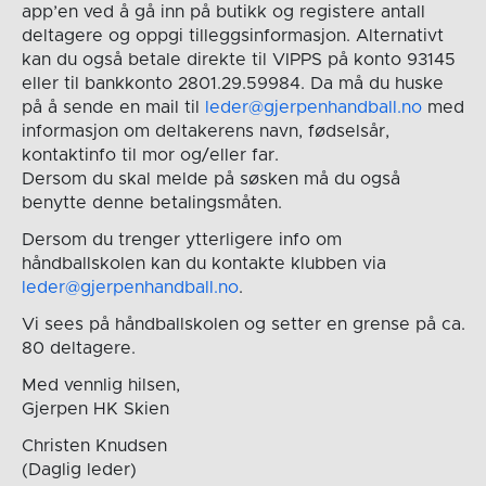
app’en ved å gå inn på butikk og registere antall
deltagere og oppgi tilleggsinformasjon. Alternativt
kan du også betale direkte til VIPPS på konto 93145
eller til bankkonto 2801.29.59984. Da må du huske
på å sende en mail til
leder@gjerpenhandball.no
med
informasjon om deltakerens navn, fødselsår,
kontaktinfo til mor og/eller far.
Dersom du skal melde på søsken må du også
benytte denne betalingsmåten.
Dersom du trenger ytterligere info om
håndballskolen kan du kontakte klubben via
leder@gjerpenhandball.no
.
Vi sees på håndballskolen og setter en grense på ca.
80 deltagere.
Med vennlig hilsen,
Gjerpen HK Skien
Christen Knudsen
(Daglig leder)