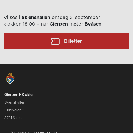
Vi ses i
Skienshallen
onsdag 2. september
klokken 18:00
– når
Gjerpen
møter
Byåsen
!
Billetter
Gjerpen HK Skien
Skienshallen
Griniveien 11
3721 Skien
leder@gjerpenhandball.no