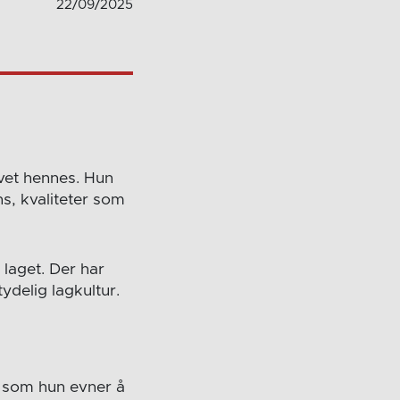
22/09/2025
ivet hennes. Hun
s, kvaliteter som
v laget. Der har
tydelig lagkultur.
g som hun evner å