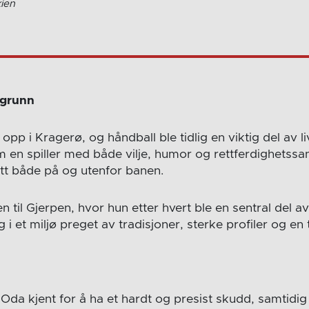
ien
kgrunn
pp i Kragerø, og håndball ble tidlig en viktig del av l
m en spiller med både vilje, humor og rettferdighetssan
tt både på og utenfor banen.
en til Gjerpen, hvor hun etter hvert ble en sentral del a
g i et miljø preget av tradisjoner, sterke profiler og en 
 Oda kjent for å ha et hardt og presist skudd, samtidi