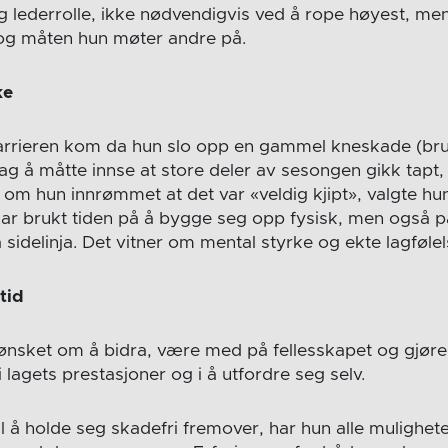
ig lederrolle, ikke nødvendigvis ved å rope høyest, m
 og måten hun møter andre på.
ke
arrieren kom da hun slo opp en gammel kneskade (bru
lag å måtte innse at store deler av sesongen gikk tapt, 
lv om hun innrømmet at det var «veldig kjipt», valgte hun
har brukt tiden på å bygge seg opp fysisk, men også 
ra sidelinja. Det vitner om mental styrke og ekte lagføle
tid
ønsket om å bidra, være med på fellesskapet og gjøre 
i lagets prestasjoner og i å utfordre seg selv.
til å holde seg skadefri fremover, har hun alle mulighet