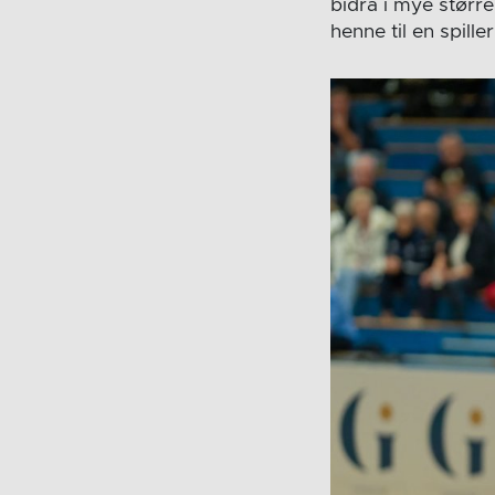
bidra i mye stør
henne til en spi