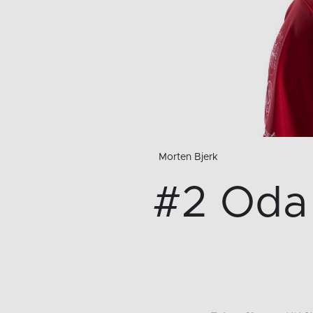
Morten Bjerk
#2 Oda 