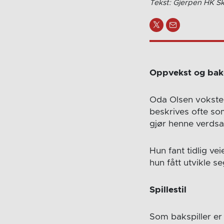
Tekst: Gjerpen HK Sk
Oppvekst og ba
Oda Olsen vokste o
beskrives ofte so
gjør henne verdsa
Hun fant tidlig vei
hun fått utvikle se
Spillestil
Som bakspiller er