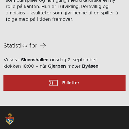
som bakspiller og nå i gang med å utforske en ny
rolle på kanten. Hun er i utvikling, lærevillig og
ambisiøs – kvaliteter som gjør henne til en spiller å
følge med på i tiden fremover.
Statistikk for
Vi ses i
Skienshallen
onsdag 2. september
klokken 18:00
– når
Gjerpen
møter
Byåsen
!
Billetter