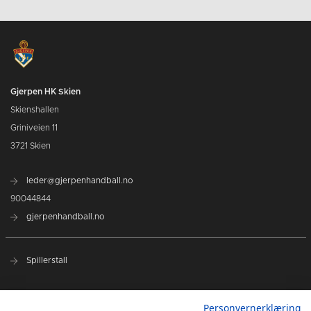
Gjerpen HK Skien
Skienshallen
Griniveien 11
3721 Skien
leder@gjerpenhandball.no
90044844
gjerpenhandball.no
Spillerstall
Samarbeidspartnere
Personvernerklæring