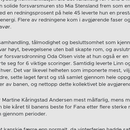
 solide forsvarsmuren sto Mia Stensland frem som en
 Med en redningsprosent på hele 45 leverte hun en pres
energi. Flere av redningene kom i avgjørende faser og 
avør.
 samhandling, tålmodighet og besluttsomhet som kjenne
 var høyt, bevegelsene uten ball skapte rom, og avslu
år forsvarsdronning Oda Olsen viste at hun også er en
te seg for 6 viktige scoringer. Samtidig leverte Linn 
ver. Det var likevel helheten som imponerte mest, vilje
re, sette laget først og stå samlet gjennom hele oppgj
er av banen, og nettopp dette kollektivet ble avgjøren
r Martine Kåringstad Andersen mest målfarlig, mens m
 ble kåret til banens beste for Fana etter flere sterk
n gjennom perioder.
t kanskje færre enn normalt, da vinterferien hadde sat