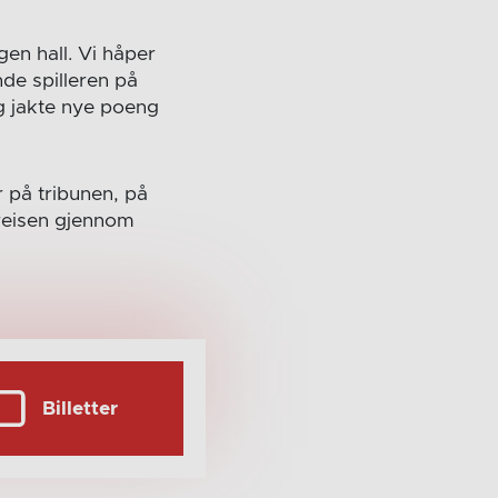
gen hall. Vi håper
nde spilleren på
g jakte nye poeng
r på tribunen, på
 reisen gjennom
Billetter