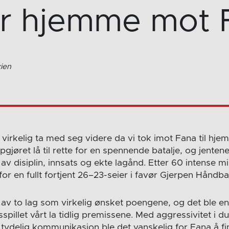
er hjemme mot 
ien
å virkelig ta med seg videre da vi tok imot Fana til h
øret lå til rette for en spennende batalje, og jentene
t av disiplin, innsats og ekte lagånd. Etter 60 intense m
for en fullt fortjent 26–23-seier i favør Gjerpen Håndbal
v to lag som virkelig ønsket poengene, og det ble en 
sspillet vårt la tidlig premissene. Med aggressivitet i d
g tydelig kommunikasjon ble det vanskelig for Fana å f