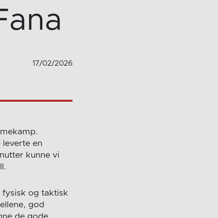
Fana
17/02/2026
jemmekamp.
 leverte en
inutter kunne vi
l.
fysisk og taktisk
uellene, god
inne de gode