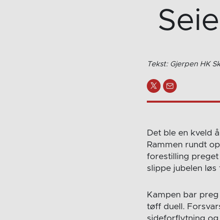
Sei
Tekst: Gjerpen HK Sk
Det ble en kveld 
Rammen rundt oppgj
forestilling prege
slippe jubelen løs 
Kampen bar preg a
tøff duell. Forsvar
sideforflytning o