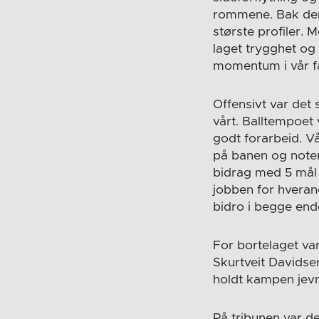
rommene. Bak den
største profiler.
laget trygghet og 
momentum i vår f
Offensivt var det
vårt. Balltempoet
godt forarbeid. V
på banen og noter
bidrag med 5 mål h
jobben for hverand
bidro i begge end
For bortelaget va
Skurtveit Davidsen
holdt kampen jev
På tribunen var de