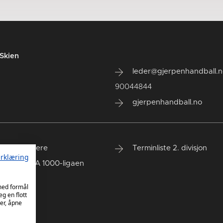
Skien
leder@gjerpenhandball.
90044844
gjerpenhandball.no
eidspartnere
Terminliste 2. divisjon
rklæring
iste - REMA 1000-ligaen
 med formål
eg en flott
er, åpne