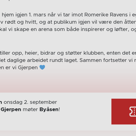
 hjem igjen 1. mars når vi tar imot Romerike Ravens i e
 av rødt og hvitt, og at publikum igjen vil være den åtte
l vi skape en arena som både inspirerer og løfter, o
stiller opp, heier, bidrar og støtter klubben, enten det e
det daglige arbeidet rundt laget. Sammen fortsetter vi
 er vi Gjerpen
n
onsdag 2. september
r
Gjerpen
møter
Byåsen
!