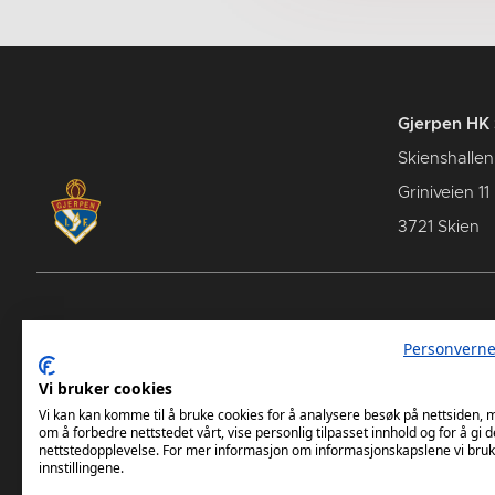
Gjerpen HK 
Skienshallen
Griniveien 11
3721 Skien
Spillerstall
Samarb
Personverne
Terminl
Vi bruker cookies
Vi kan kan komme til å bruke cookies for å analysere besøk på nettsiden,
om å forbedre nettstedet vårt, vise personlig tilpasset innhold og for å gi d
nettstedopplevelse. For mer informasjon om informasjonskapslene vi bruk
innstillingene.
A-lag
Rekrutt