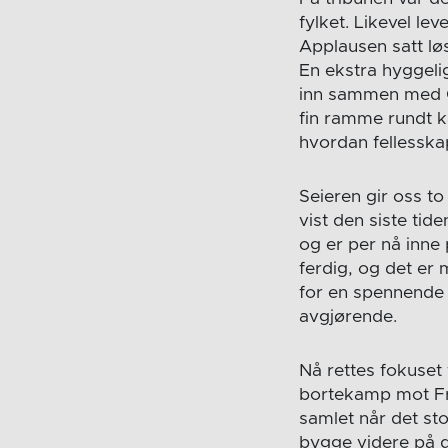
fylket. Likevel le
Applausen satt løs
En ekstra hyggeli
inn sammen med Gj
fin ramme rundt k
hvordan fellesskap
Seieren gir oss t
vist den siste tid
og er per nå inne p
ferdig, og det er 
for en spennende 
avgjørende.
Nå rettes fokuset 
bortekamp mot Fre
samlet når det st
bygge videre på d