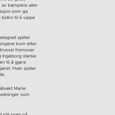
 av kampens aller
tasjon som ga
bidro til å vippe
tegnet spillet
tningene kom etter
 trussel fremover
og Ingeborg sterke
n til å gjøre
øret. Hver spiller
de.
ålvakt Marie
e redninger som
t sitt preg på