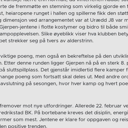
verte de fremmøtte en stemning som virkelig gjorde en f
t, heiaropene runget i hallen og spillerne fikk den støtt
g dimensjon ved arrangementet var at Urædd J8 var m
erpen-jentene i flotte kostymer og bidro til både smil
ampopplevelsen. Slike øyeblikk viser hva klubben betyr
et strekker seg på tvers av alderstrinn.
o viktige poeng, men også en bekreftelse på den utvikli
en. Etter denne runden ligger Gjerpen nå på en sterk 8. 
å sluttspillplass. Det gjenstår imidlertid flere kamper f
mange poeng som fortsatt skal deles ut. Med andre ord li
avslutning på sesongen, hvor hver kamp og hvert poe
fremover mot nye utfordringer. Allerede 22. februar ve
drikstad BK. På bortebane kreves det disiplin, energi 
ormer som mest. Jentene er klare for oppgaven og re
en positive trenden.