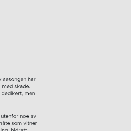
av sesongen har
ll med skade.
e dedikert, men
 utenfor noe av
måte som vitner
ng, bidratt i