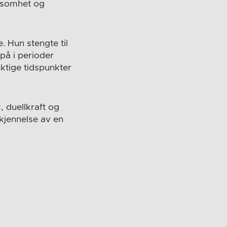
ttsomhet og
 Hun stengte til
på i perioder
ktige tidspunkter
, duellkraft og
rkjennelse av en