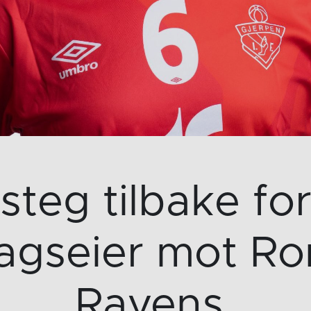
 steg tilbake f
lagseier mot R
Ravens