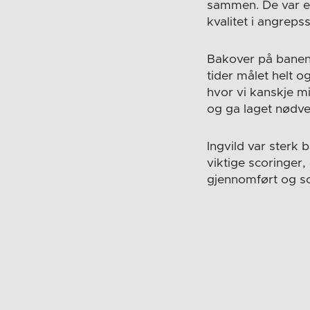
sammen. De var ef
kvalitet i angrepss
Bakover på banen 
tider målet helt o
hvor vi kanskje m
og ga laget nødve
Ingvild var sterk 
viktige scoringer,
gjennomført og so