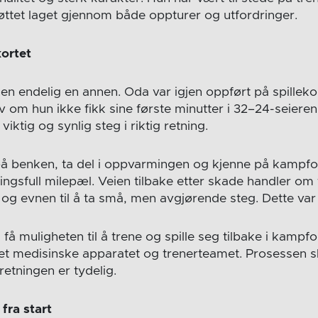
ttet laget gjennom både oppturer og utfordringer.
kortet
nen endelig en annen. Oda var igjen oppført på spilleko
 om hun ikke fikk sine første minutter i 32–24-seier
viktig og synlig steg i riktig retning.
å benken, ta del i oppvarmingen og kjenne på kampf
ingsfull milepæl. Veien tilbake etter skade handler om
d og evnen til å ta små, men avgjørende steg. Dette va
 få muligheten til å trene og spille seg tilbake i kampfor
 medisinske apparatet og trenerteamet. Prosessen ska
retningen er tydelig.
fra start