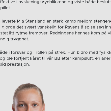
fektive i avslutningsøyeblikkene og viste både beslu
pillet.
leverte Mia Stensland en sterk kamp mellom stengene.
g gjorde det svært vanskelig for Ravens å spise seg inn
istet litt rytme fremover. Redningene hennes kom på vi
ndig trygghet.
både i forsvar og i rollen på strek. Hun bidro med fysikk
 og ble fortjent kåret til vår BB etter kampslutt, en ane
lid prestasjon.