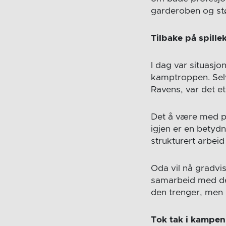
garderoben og stø
Tilbake på spille
I dag var situasjo
kamptroppen. Selv
Ravens, var det et 
Det å være med p
igjen er en betydn
strukturert arbei
Oda vil nå gradvis
samarbeid med det
den trenger, men 
Tok tak i kampen 