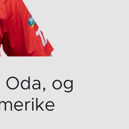
or Oda, og
omerike