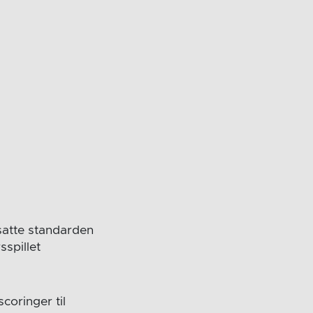
 satte standarden
sspillet
coringer til