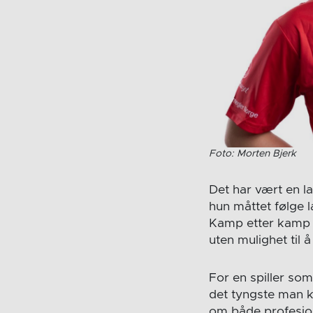
Foto: Morten Bjerk
Det har vært en l
hun måttet følge l
Kamp etter kamp ha
uten mulighet til 
For en spiller so
det tyngste man k
om både profesjona