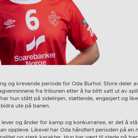
ang og krevende periode for Oda Burhol. Store deler 
agvenninnene fra tribunen etter å ha blitt satt ut av spi
r hun stått på sidelinjen, støttende, engasjert og lik
å bidra ute på banen.
m lever og ånder for kamp og konkurranse, er det å stå
an oppleve. Likevel har Oda håndtert perioden på en 
litet og sterk karakter. Hun har vært til stede på treni