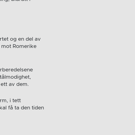
rtet og en del av
en mot Romerike
orberedelsene
 tålmodighet,
r ett av dem.
m, i tett
l få ta den tiden